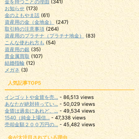
金を持つことの理由
(341)
お知らせ
(173)
金のよもやま話
(61)
資産用の金（金地金）
(247)
取引時の注意事項
(264)
資産用のプラチナ（プラチナ地金）
(83)
こんな使われ方も
(54)
資産用の銀
(35)
貴金属買取
(107)
結婚指輪
(12)
メガネ
(3)
人気記事TOP5
インゴットや金貨を売...
- 86,513 views
あなたが絶対持ってい...
- 50,029 views
金貨は過去にあれど、...
- 49,534 views
1540（純金上場信...
- 47,338 views
売却金額２００万円の...
- 45,482 views
金が大注目されている理由