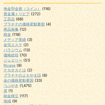
地金型金貨（コイン）
(116)
貴金属トリビア
(272)
工芸品
(68)
プラチナの価格変動要因
(4)
商品画像
(12)
税金
(118)
メディア実績
(3)
金箔エステ
(2)
パラジウム
(13)
価格総括
(70)
ジュエリー
(51)
Rivage
(9)
ナカオカとは
(2)
プラチナのよもやま話
(8)
金の価格変動要因
(33)
つぶやき
(1,475)
遥
(1)
純金積立
(117)
地域
(9)