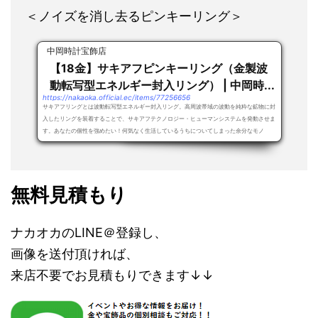
＜ノイズを消し去るピンキーリング＞
中岡時計宝飾店
【18金】サキアフピンキーリング（金製波
動転写型エネルギー封入リング） | 中岡時...
https://nakaoka.official.ec/items/77256656
サキアフリングとは波動転写型エネルギー封入リング。高周波帯域の波動を純粋な鉱物に封
入したリングを装着することで、サキアフテクノロジー・ヒューマンシステムを発動させま
す。あなたの個性を強めたい！何気なく生活しているうちについてしまった余分なモノ
（ノ...
無料見積もり
ナカオカのLINE＠登録し、
画像を送付頂ければ、
来店不要でお見積もりできます↓↓