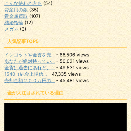
こんな使われ方も
(54)
資産用の銀
(35)
貴金属買取
(107)
結婚指輪
(12)
メガネ
(3)
人気記事TOP5
インゴットや金貨を売...
- 86,506 views
あなたが絶対持ってい...
- 50,021 views
金貨は過去にあれど、...
- 49,531 views
1540（純金上場信...
- 47,335 views
売却金額２００万円の...
- 45,481 views
金が大注目されている理由