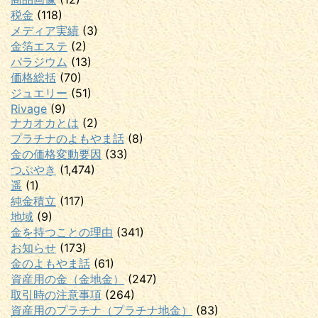
税金
(118)
メディア実績
(3)
金箔エステ
(2)
パラジウム
(13)
価格総括
(70)
ジュエリー
(51)
Rivage
(9)
ナカオカとは
(2)
プラチナのよもやま話
(8)
金の価格変動要因
(33)
つぶやき
(1,474)
遥
(1)
純金積立
(117)
地域
(9)
金を持つことの理由
(341)
お知らせ
(173)
金のよもやま話
(61)
資産用の金（金地金）
(247)
取引時の注意事項
(264)
資産用のプラチナ（プラチナ地金）
(83)