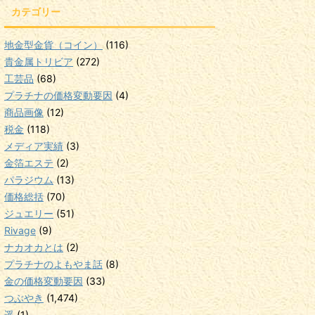
カテゴリー
地金型金貨（コイン）
(116)
貴金属トリビア
(272)
工芸品
(68)
プラチナの価格変動要因
(4)
商品画像
(12)
税金
(118)
メディア実績
(3)
金箔エステ
(2)
パラジウム
(13)
価格総括
(70)
ジュエリー
(51)
Rivage
(9)
ナカオカとは
(2)
プラチナのよもやま話
(8)
金の価格変動要因
(33)
つぶやき
(1,474)
遥
(1)