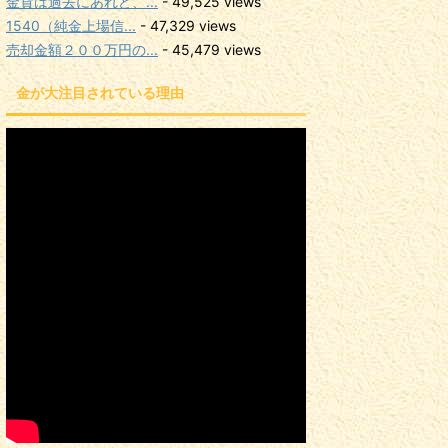
金貨は過去にあれど、...
- 49,525 views
1540（純金上場信...
- 47,329 views
売却金額２００万円の...
- 45,479 views
金が大注目されている理由