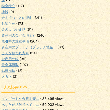
純金積立
(117)
地域
(9)
金を持つことの理由
(341)
お知らせ
(173)
金のよもやま話
(61)
資産用の金（金地金）
(246)
取引時の注意事項
(264)
資産用のプラチナ（プラチナ地金）
(83)
こんな使われ方も
(54)
資産用の銀
(35)
貴金属買取
(107)
結婚指輪
(12)
メガネ
(3)
人気記事TOP5
インゴットや金貨を売...
- 86,495 views
あなたが絶対持ってい...
- 50,002 views