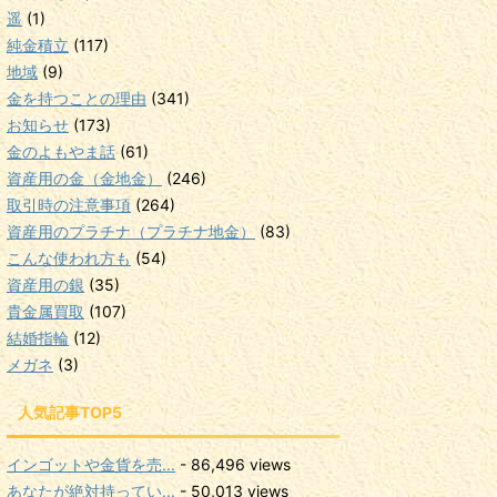
遥
(1)
純金積立
(117)
地域
(9)
金を持つことの理由
(341)
お知らせ
(173)
金のよもやま話
(61)
資産用の金（金地金）
(246)
取引時の注意事項
(264)
資産用のプラチナ（プラチナ地金）
(83)
こんな使われ方も
(54)
資産用の銀
(35)
貴金属買取
(107)
結婚指輪
(12)
メガネ
(3)
人気記事TOP5
インゴットや金貨を売...
- 86,496 views
あなたが絶対持ってい...
- 50,013 views