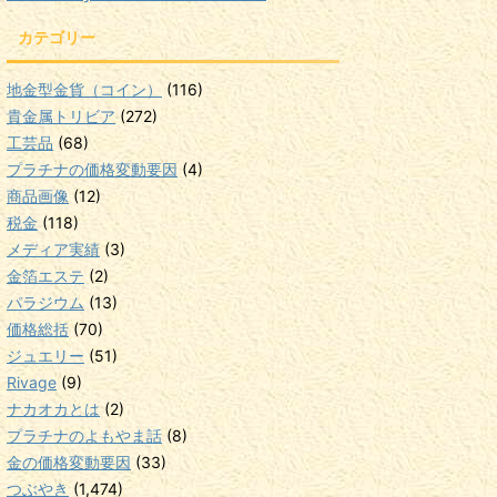
カテゴリー
地金型金貨（コイン）
(116)
貴金属トリビア
(272)
工芸品
(68)
プラチナの価格変動要因
(4)
商品画像
(12)
税金
(118)
メディア実績
(3)
金箔エステ
(2)
パラジウム
(13)
価格総括
(70)
ジュエリー
(51)
Rivage
(9)
ナカオカとは
(2)
プラチナのよもやま話
(8)
金の価格変動要因
(33)
つぶやき
(1,474)