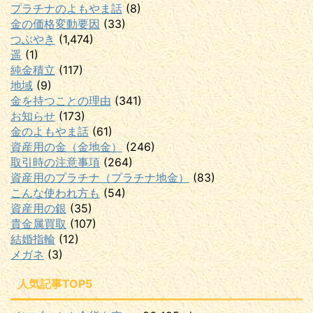
プラチナのよもやま話
(8)
金の価格変動要因
(33)
つぶやき
(1,474)
遥
(1)
純金積立
(117)
地域
(9)
金を持つことの理由
(341)
お知らせ
(173)
金のよもやま話
(61)
資産用の金（金地金）
(246)
取引時の注意事項
(264)
資産用のプラチナ（プラチナ地金）
(83)
こんな使われ方も
(54)
資産用の銀
(35)
貴金属買取
(107)
結婚指輪
(12)
メガネ
(3)
人気記事TOP5