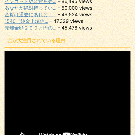
インゴットや金貨を売...
- 86,495 views
あなたが絶対持ってい...
- 50,000 views
金貨は過去にあれど、...
- 49,524 views
1540（純金上場信...
- 47,329 views
売却金額２００万円の...
- 45,478 views
金が大注目されている理由