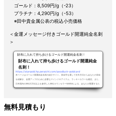
ゴールド：8,509円/g（-23）
プラチナ：4,290円/g（-53）
※田中貴金属公表の税込小売価格
＜金運メッセージ付きゴールド開運純金名刺
＞
財布に入れて持ち歩けるゴールド開運純金名刺！
財布に入れて持ち歩けるゴールド開運純金
名刺！
https://stargold.hp.peraichi.com/goodluck-goldcard
本ページはゴールド開運純金名刺の紹介サイト。算命学を通して生年月日からあなたの宿命
を紐解き、金運アップのために必要なマインドやアイテム、ラッキーカラーを鑑定。また、
日本国内の神社5万社以上を参拝した神社カウンセラーMARIAによる、あなたが開運するた
め...
無料見積もり