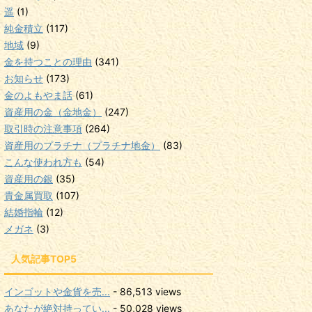
遥
(1)
純金積立
(117)
地域
(9)
金を持つことの理由
(341)
お知らせ
(173)
金のよもやま話
(61)
資産用の金（金地金）
(247)
取引時の注意事項
(264)
資産用のプラチナ（プラチナ地金）
(83)
こんな使われ方も
(54)
資産用の銀
(35)
貴金属買取
(107)
結婚指輪
(12)
メガネ
(3)
人気記事TOP5
インゴットや金貨を売...
- 86,513 views
あなたが絶対持ってい...
- 50,028 views