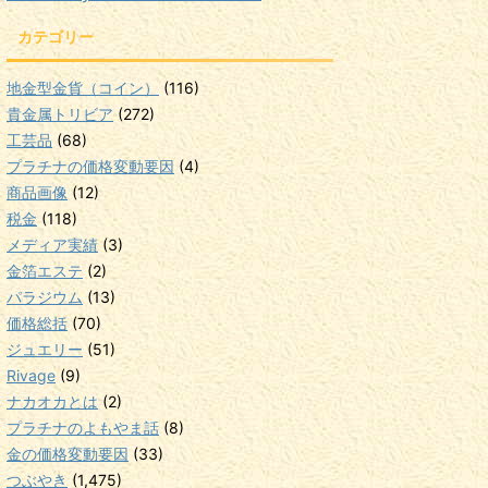
カテゴリー
地金型金貨（コイン）
(116)
貴金属トリビア
(272)
工芸品
(68)
プラチナの価格変動要因
(4)
商品画像
(12)
税金
(118)
メディア実績
(3)
金箔エステ
(2)
パラジウム
(13)
価格総括
(70)
ジュエリー
(51)
Rivage
(9)
ナカオカとは
(2)
プラチナのよもやま話
(8)
金の価格変動要因
(33)
つぶやき
(1,475)