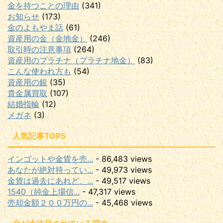
金を持つことの理由
(341)
お知らせ
(173)
金のよもやま話
(61)
資産用の金（金地金）
(246)
取引時の注意事項
(264)
資産用のプラチナ（プラチナ地金）
(83)
こんな使われ方も
(54)
資産用の銀
(35)
貴金属買取
(107)
結婚指輪
(12)
メガネ
(3)
人気記事TOP5
インゴットや金貨を売...
- 86,483 views
あなたが絶対持ってい...
- 49,973 views
金貨は過去にあれど、...
- 49,517 views
1540（純金上場信...
- 47,317 views
売却金額２００万円の...
- 45,468 views