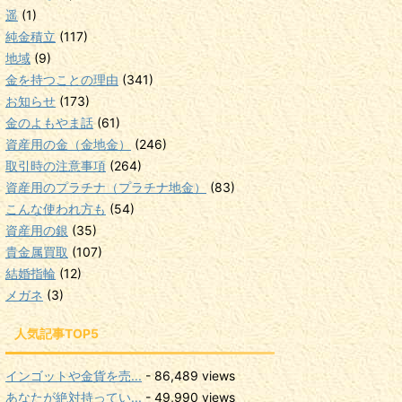
遥
(1)
純金積立
(117)
地域
(9)
金を持つことの理由
(341)
お知らせ
(173)
金のよもやま話
(61)
資産用の金（金地金）
(246)
取引時の注意事項
(264)
資産用のプラチナ（プラチナ地金）
(83)
こんな使われ方も
(54)
資産用の銀
(35)
貴金属買取
(107)
結婚指輪
(12)
メガネ
(3)
人気記事TOP5
インゴットや金貨を売...
- 86,489 views
あなたが絶対持ってい...
- 49,990 views