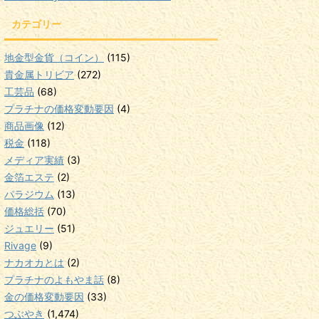
カテゴリー
地金型金貨（コイン）
(115)
貴金属トリビア
(272)
工芸品
(68)
プラチナの価格変動要因
(4)
商品画像
(12)
税金
(118)
メディア実績
(3)
金箔エステ
(2)
パラジウム
(13)
価格総括
(70)
ジュエリー
(51)
Rivage
(9)
ナカオカとは
(2)
プラチナのよもやま話
(8)
金の価格変動要因
(33)
つぶやき
(1,474)