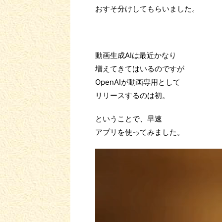
おすそ分けしてもらいました。
動画生成AIは最近かなり
増えてきてはいるのですが
OpenAIが動画専用として
リリースするのは初。
ということで、早速
アプリを使ってみました。
動
画
プ
レ
ー
ヤ
ー