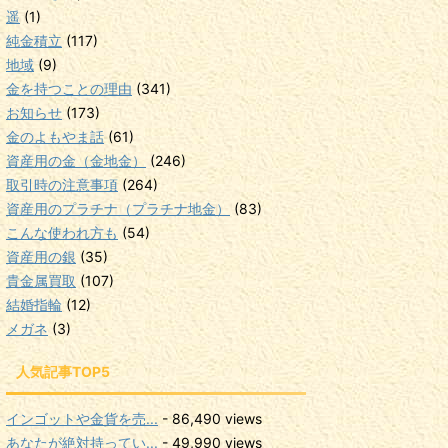
遥
(1)
純金積立
(117)
地域
(9)
金を持つことの理由
(341)
お知らせ
(173)
金のよもやま話
(61)
資産用の金（金地金）
(246)
取引時の注意事項
(264)
資産用のプラチナ（プラチナ地金）
(83)
こんな使われ方も
(54)
資産用の銀
(35)
貴金属買取
(107)
結婚指輪
(12)
メガネ
(3)
人気記事TOP5
インゴットや金貨を売...
- 86,490 views
あなたが絶対持ってい...
- 49,990 views