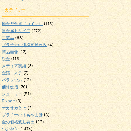
カテゴリー
地金型金貨（コイン）
(115)
貴金属トリビア
(272)
工芸品
(68)
プラチナの価格変動要因
(4)
商品画像
(12)
税金
(118)
メディア実績
(3)
金箔エステ
(2)
パラジウム
(13)
価格総括
(70)
ジュエリー
(51)
Rivage
(9)
ナカオカとは
(2)
プラチナのよもやま話
(8)
金の価格変動要因
(33)
つぶやき
(1,474)