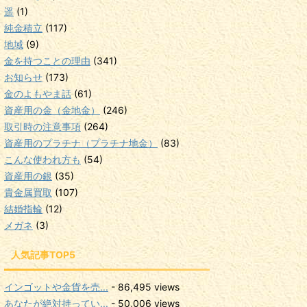
遥
(1)
純金積立
(117)
地域
(9)
金を持つことの理由
(341)
お知らせ
(173)
金のよもやま話
(61)
資産用の金（金地金）
(246)
取引時の注意事項
(264)
資産用のプラチナ（プラチナ地金）
(83)
こんな使われ方も
(54)
資産用の銀
(35)
貴金属買取
(107)
結婚指輪
(12)
メガネ
(3)
人気記事TOP5
インゴットや金貨を売...
- 86,495 views
あなたが絶対持ってい...
- 50,006 views