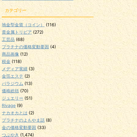
カテゴリー
地金型金貨（コイン）
(116)
貴金属トリビア
(272)
工芸品
(68)
プラチナの価格変動要因
(4)
商品画像
(12)
税金
(118)
メディア実績
(3)
金箔エステ
(2)
パラジウム
(13)
価格総括
(70)
ジュエリー
(51)
Rivage
(9)
ナカオカとは
(2)
プラチナのよもやま話
(8)
金の価格変動要因
(33)
つぶやき
(1,474)