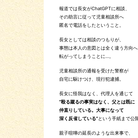
報道では長女がChatGPTに相談、
その助言に従って児童相談所へ
匿名で電話をしたということ。
長女としては相談のつもりが、
事態は本人の意図とは全く違う方向へ
転がってしまうことに…。
児童相談所の通報を受けた警察が
自宅に駆けつけ、現行犯逮捕。
長女に怪我はなく、代理人を通じて
”殴る蹴るの事実はなく、父とは既に
仲直りしている。大事になって
深く反省している”
という手紙まで公
親子喧嘩の延長のような出来事で、