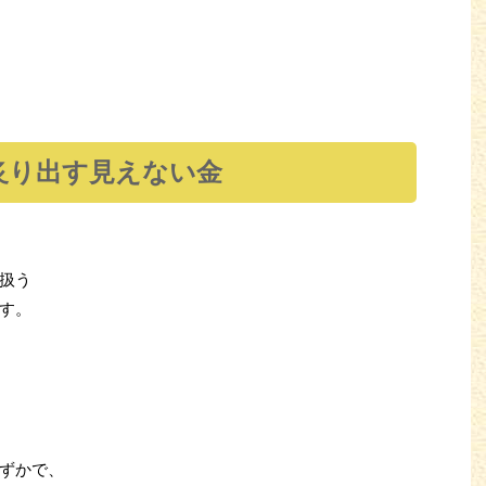
炙り出す見えない金
扱う
す。
ずかで、