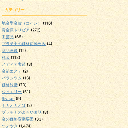
カテゴリー
地金型金貨（コイン）
(116)
貴金属トリビア
(272)
工芸品
(68)
プラチナの価格変動要因
(4)
商品画像
(12)
税金
(118)
メディア実績
(3)
金箔エステ
(2)
パラジウム
(13)
価格総括
(70)
ジュエリー
(51)
Rivage
(9)
ナカオカとは
(2)
プラチナのよもやま話
(8)
金の価格変動要因
(33)
つぶやき
(1,474)