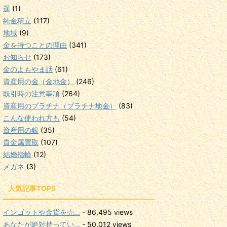
遥
(1)
純金積立
(117)
地域
(9)
金を持つことの理由
(341)
お知らせ
(173)
金のよもやま話
(61)
資産用の金（金地金）
(246)
取引時の注意事項
(264)
資産用のプラチナ（プラチナ地金）
(83)
こんな使われ方も
(54)
資産用の銀
(35)
貴金属買取
(107)
結婚指輪
(12)
メガネ
(3)
人気記事TOP5
インゴットや金貨を売...
- 86,495 views
あなたが絶対持ってい...
- 50,012 views