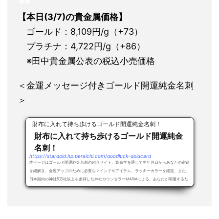
【本日(3/7)の貴金属価格】
ゴールド：8,109円/g（+73）
プラチナ：4,722円/g（+86）
※田中貴金属公表の税込小売価格
＜金運メッセージ付きゴールド開運純金名刺
＞
財布に入れて持ち歩けるゴールド開運純金名刺！
財布に入れて持ち歩けるゴールド開運純金
名刺！
https://stargold.hp.peraichi.com/goodluck-goldcard
本ページはゴールド開運純金名刺の紹介サイト。算命学を通して生年月日からあなたの宿命
を紐解き、金運アップのために必要なマインドやアイテム、ラッキーカラーを鑑定。また、
日本国内の神社5万社以上を参拝した神社カウンセラーMARIAによる、あなたが開運するた
め...