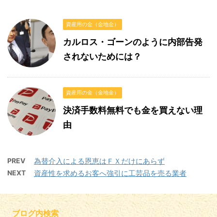
資産用の金（金地金）
カルロス・ゴーンのように内部告発
されないためには？
資産用の金（金地金）
決済手数料無料でも金を買えない理
由
PREV
為替介入による恩恵はＦＸだけにあらず
NEXT
資産性を求めるお客へ強引に工芸品を売る業者
ブログ内検索