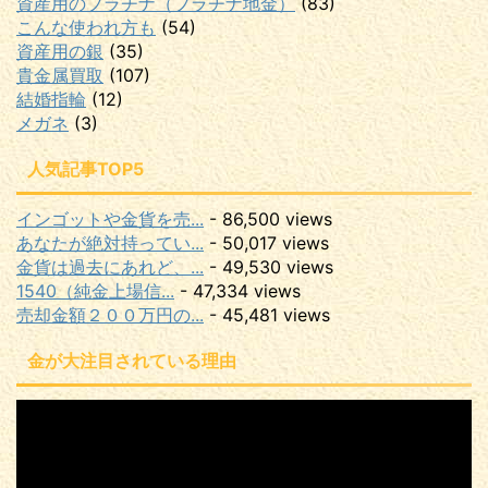
資産用のプラチナ（プラチナ地金）
(83)
こんな使われ方も
(54)
資産用の銀
(35)
貴金属買取
(107)
結婚指輪
(12)
メガネ
(3)
人気記事TOP5
インゴットや金貨を売...
- 86,500 views
あなたが絶対持ってい...
- 50,017 views
金貨は過去にあれど、...
- 49,530 views
1540（純金上場信...
- 47,334 views
売却金額２００万円の...
- 45,481 views
金が大注目されている理由