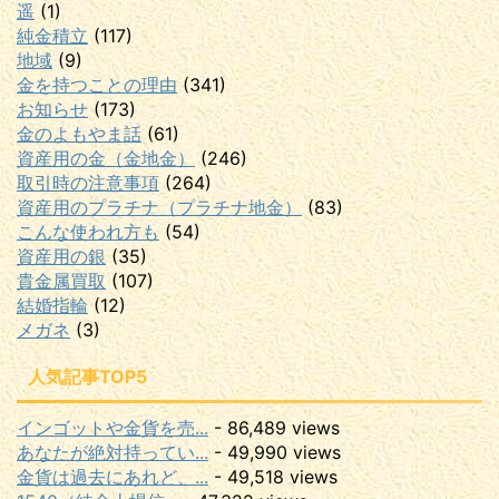
遥
(1)
純金積立
(117)
地域
(9)
金を持つことの理由
(341)
お知らせ
(173)
金のよもやま話
(61)
資産用の金（金地金）
(246)
取引時の注意事項
(264)
資産用のプラチナ（プラチナ地金）
(83)
こんな使われ方も
(54)
資産用の銀
(35)
貴金属買取
(107)
結婚指輪
(12)
メガネ
(3)
人気記事TOP5
インゴットや金貨を売...
- 86,489 views
あなたが絶対持ってい...
- 49,990 views
金貨は過去にあれど、...
- 49,518 views