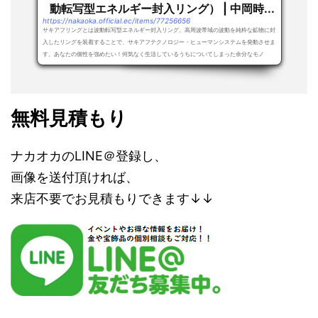
動転写型エネルギー封入リング） | 中岡時...
https://nakaoka.official.ec/items/77256656
サキアフリングとは波動転写型エネルギー封入リング。高周波帯域の波動を純粋な鉱物に封
入したリングを装着することで、サキアフテクノロジー・ヒューマンシステムを発動させま
す。あなたの個性を強めたい！何気なく生活しているうちについてしまった余分なモノ
（ノ...
無料見積もり
ナカオカのLINE＠登録し、
画像を送付頂ければ、
来店不要でお見積もりできます↓↓