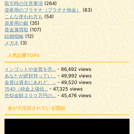
取引時の注意事項
(264)
資産用のプラチナ（プラチナ地金）
(83)
こんな使われ方も
(54)
資産用の銀
(35)
貴金属買取
(107)
結婚指輪
(12)
メガネ
(3)
人気記事TOP5
インゴットや金貨を売...
- 86,492 views
あなたが絶対持ってい...
- 49,992 views
金貨は過去にあれど、...
- 49,520 views
1540（純金上場信...
- 47,325 views
売却金額２００万円の...
- 45,476 views
金が大注目されている理由