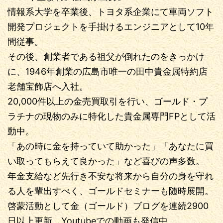
情報系大学を卒業後、トヨタ系企業にて車両ソフト
開発プロジェクトを手掛けるエンジニアとして10年
間従事。
その後、創業者である祖父が倒れたのをきっかけ
に、1946年創業の広島市唯一の田中貴金属特約店
老舗宝飾店へ入社。
20,000件以上の金売買取引を行い、ゴールド・プ
ラチナの現物のみに特化した貴金属専門FPとして活
動中。
「あの時に金を持っていて助かった」「あなたに買
い取ってもらえて良かった」など喜びの声多数。
年金支給など先行き不安な将来から自分の身を守れ
る人を輩出すべく、ゴールドセミナーも随時展開。
啓蒙活動として金（ゴールド）ブログを連続2900
日以上更新。Youtubeでの動画も発信中。