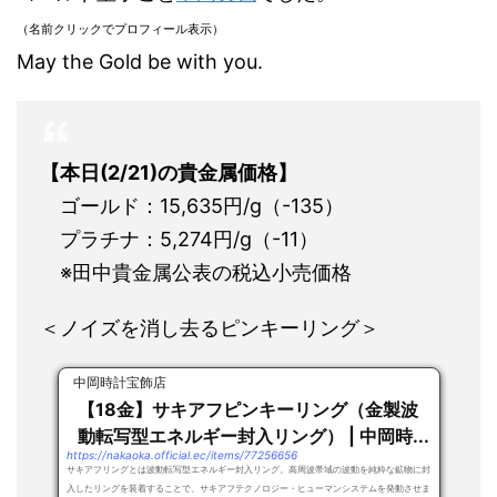
（名前クリックでプロフィール表示）
May the Gold be with you.
【本日(2/21
)の貴金属価格】
ゴールド：15,635円/g（-135）
プラチナ：5,274円/g（-11）
※田中貴金属公表の税込小売価格
＜ノイズを消し去るピンキーリング＞
中岡時計宝飾店
【18金】サキアフピンキーリング（金製波
動転写型エネルギー封入リング） | 中岡時...
https://nakaoka.official.ec/items/77256656
サキアフリングとは波動転写型エネルギー封入リング。高周波帯域の波動を純粋な鉱物に封
入したリングを装着することで、サキアフテクノロジー・ヒューマンシステムを発動させま