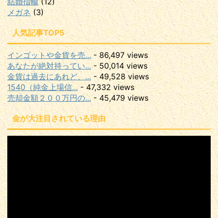
結婚指輪
(12)
メガネ
(3)
人気記事TOP5
インゴットや金貨を売...
- 86,497 views
あなたが絶対持ってい...
- 50,014 views
金貨は過去にあれど、...
- 49,528 views
1540（純金上場信...
- 47,332 views
売却金額２００万円の...
- 45,479 views
金が大注目されている理由