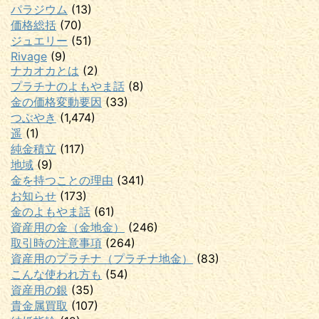
パラジウム
(13)
価格総括
(70)
ジュエリー
(51)
Rivage
(9)
ナカオカとは
(2)
プラチナのよもやま話
(8)
金の価格変動要因
(33)
つぶやき
(1,474)
遥
(1)
純金積立
(117)
地域
(9)
金を持つことの理由
(341)
お知らせ
(173)
金のよもやま話
(61)
資産用の金（金地金）
(246)
取引時の注意事項
(264)
資産用のプラチナ（プラチナ地金）
(83)
こんな使われ方も
(54)
資産用の銀
(35)
貴金属買取
(107)