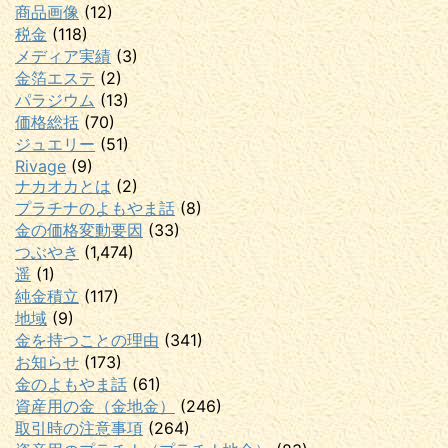
商品画像
(12)
税金
(118)
メディア実績
(3)
金箔エステ
(2)
パラジウム
(13)
価格総括
(70)
ジュエリー
(51)
Rivage
(9)
ナカオカとは
(2)
プラチナのよもやま話
(8)
金の価格変動要因
(33)
つぶやき
(1,474)
遥
(1)
純金積立
(117)
地域
(9)
金を持つことの理由
(341)
お知らせ
(173)
金のよもやま話
(61)
資産用の金（金地金）
(246)
取引時の注意事項
(264)