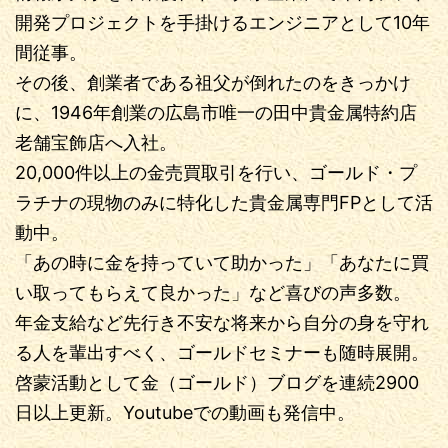
開発プロジェクトを手掛けるエンジニアとして10年
間従事。
その後、創業者である祖父が倒れたのをきっかけ
に、1946年創業の広島市唯一の田中貴金属特約店
老舗宝飾店へ入社。
20,000件以上の金売買取引を行い、ゴールド・プ
ラチナの現物のみに特化した貴金属専門FPとして活
動中。
「あの時に金を持っていて助かった」「あなたに買
い取ってもらえて良かった」など喜びの声多数。
年金支給など先行き不安な将来から自分の身を守れ
る人を輩出すべく、ゴールドセミナーも随時展開。
啓蒙活動として金（ゴールド）ブログを連続2900
日以上更新。Youtubeでの動画も発信中。