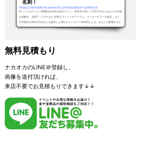
名刺！
https://stargold.hp.peraichi.com/goodluck-goldcard
本ページはゴールド開運純金名刺の紹介サイト。算命学を通して生年月日からあなたの宿命
を紐解き、金運アップのために必要なマインドやアイテム、ラッキーカラーを鑑定。また、
日本国内の神社5万社以上を参拝した神社カウンセラーMARIAによる、あなたが開運するた
め...
無料見積もり
ナカオカのLINE＠登録し、
画像を送付頂ければ、
来店不要でお見積もりできます↓↓