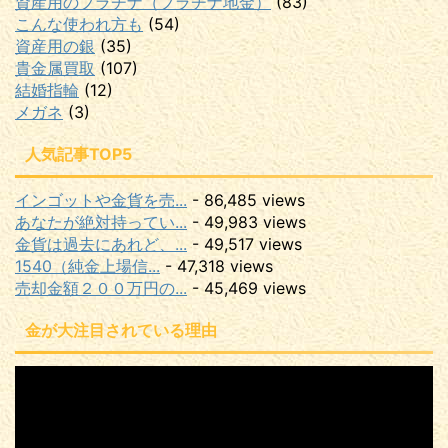
資産用のプラチナ（プラチナ地金）
(83)
こんな使われ方も
(54)
資産用の銀
(35)
貴金属買取
(107)
結婚指輪
(12)
メガネ
(3)
人気記事TOP5
インゴットや金貨を売...
- 86,485 views
あなたが絶対持ってい...
- 49,983 views
金貨は過去にあれど、...
- 49,517 views
1540（純金上場信...
- 47,318 views
売却金額２００万円の...
- 45,469 views
金が大注目されている理由