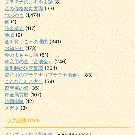
プラチナのよもやま話
(8)
金の価格変動要因
(33)
つぶやき
(1,474)
遥
(1)
純金積立
(117)
地域
(9)
金を持つことの理由
(341)
お知らせ
(173)
金のよもやま話
(61)
資産用の金（金地金）
(246)
取引時の注意事項
(264)
資産用のプラチナ（プラチナ地金）
(83)
こんな使われ方も
(54)
資産用の銀
(35)
貴金属買取
(107)
結婚指輪
(12)
メガネ
(3)
人気記事TOP5
インゴットや金貨を売...
- 86,495 views