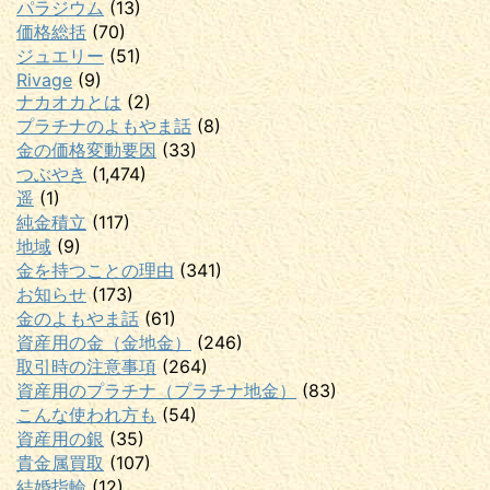
パラジウム
(13)
価格総括
(70)
ジュエリー
(51)
Rivage
(9)
ナカオカとは
(2)
プラチナのよもやま話
(8)
金の価格変動要因
(33)
つぶやき
(1,474)
遥
(1)
純金積立
(117)
地域
(9)
金を持つことの理由
(341)
お知らせ
(173)
金のよもやま話
(61)
資産用の金（金地金）
(246)
取引時の注意事項
(264)
資産用のプラチナ（プラチナ地金）
(83)
こんな使われ方も
(54)
資産用の銀
(35)
貴金属買取
(107)
結婚指輪
(12)