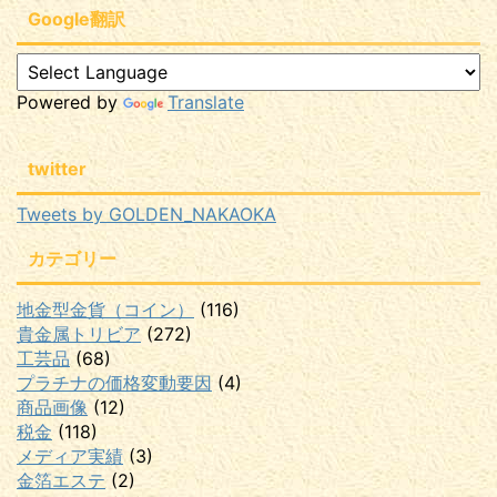
Google翻訳
Powered by
Translate
twitter
Tweets by GOLDEN_NAKAOKA
カテゴリー
地金型金貨（コイン）
(116)
貴金属トリビア
(272)
工芸品
(68)
プラチナの価格変動要因
(4)
商品画像
(12)
税金
(118)
メディア実績
(3)
金箔エステ
(2)