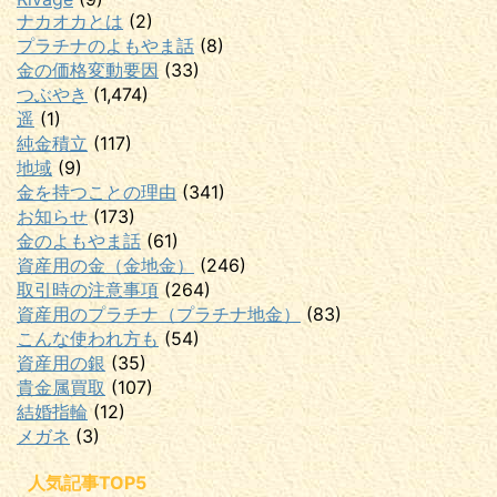
ナカオカとは
(2)
プラチナのよもやま話
(8)
金の価格変動要因
(33)
つぶやき
(1,474)
遥
(1)
純金積立
(117)
地域
(9)
金を持つことの理由
(341)
お知らせ
(173)
金のよもやま話
(61)
資産用の金（金地金）
(246)
取引時の注意事項
(264)
資産用のプラチナ（プラチナ地金）
(83)
こんな使われ方も
(54)
資産用の銀
(35)
貴金属買取
(107)
結婚指輪
(12)
メガネ
(3)
人気記事TOP5