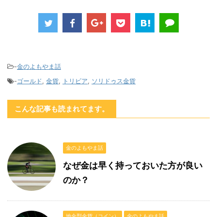
-
金のよもやま話
-
ゴールド
,
金貨
,
トリビア
,
ソリドゥス金貨
こんな記事も読まれてます。
金のよもやま話
なぜ金は早く持っておいた方が良い
のか？
地金型金貨（コイン）
金のよもやま話