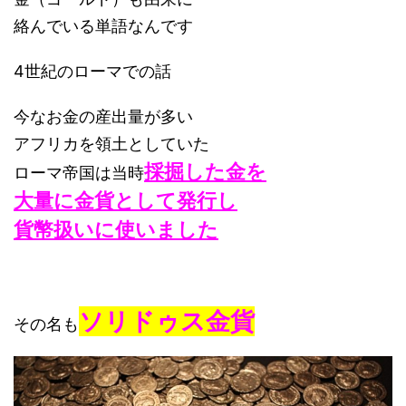
絡んでいる単語なんです
4世紀のローマでの話
今なお金の産出量が多い
アフリカを領土としていた
採掘した金を
ローマ帝国は当時
大量に金貨として発行し
貨幣扱いに使いました
ソリドゥス金貨
その名も