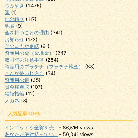
つぶやき
(1,475)
遥
(1)
純金積立
(117)
地域
(9)
金を持つことの理由
(341)
お知らせ
(173)
金のよもやま話
(61)
資産用の金（金地金）
(247)
取引時の注意事項
(264)
資産用のプラチナ（プラチナ地金）
(83)
こんな使われ方も
(54)
資産用の銀
(35)
貴金属買取
(107)
結婚指輪
(12)
メガネ
(3)
人気記事TOP5
インゴットや金貨を売...
- 86,516 views
あなたが絶対持ってい...
- 50,041 views