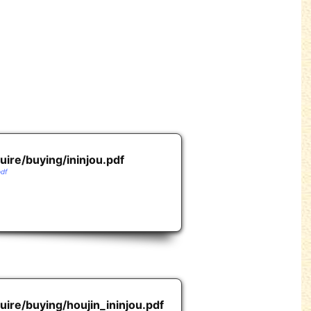
quire/buying/ininjou.pdf
pdf
quire/buying/houjin_ininjou.pdf