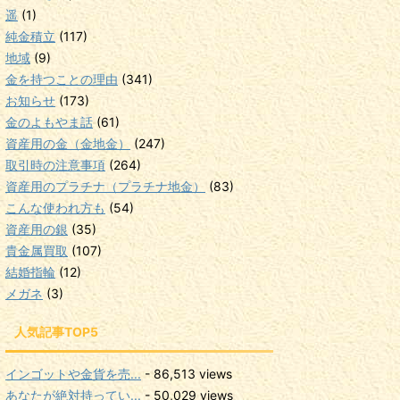
遥
(1)
純金積立
(117)
地域
(9)
金を持つことの理由
(341)
お知らせ
(173)
金のよもやま話
(61)
資産用の金（金地金）
(247)
取引時の注意事項
(264)
資産用のプラチナ（プラチナ地金）
(83)
こんな使われ方も
(54)
資産用の銀
(35)
貴金属買取
(107)
結婚指輪
(12)
メガネ
(3)
人気記事TOP5
インゴットや金貨を売...
- 86,513 views
あなたが絶対持ってい...
- 50,029 views