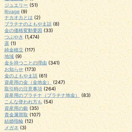
ジュエリー
(51)
Rivage
(9)
ナカオカとは
(2)
プラチナのよもやま話
(8)
金の価格変動要因
(33)
つぶやき
(1,474)
遥
(1)
純金積立
(117)
地域
(9)
金を持つことの理由
(341)
お知らせ
(173)
金のよもやま話
(61)
資産用の金（金地金）
(247)
取引時の注意事項
(264)
資産用のプラチナ（プラチナ地金）
(83)
こんな使われ方も
(54)
資産用の銀
(35)
貴金属買取
(107)
結婚指輪
(12)
メガネ
(3)