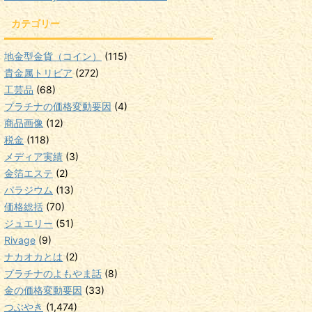
カテゴリー
地金型金貨（コイン）
(115)
貴金属トリビア
(272)
工芸品
(68)
プラチナの価格変動要因
(4)
商品画像
(12)
税金
(118)
メディア実績
(3)
金箔エステ
(2)
パラジウム
(13)
価格総括
(70)
ジュエリー
(51)
Rivage
(9)
ナカオカとは
(2)
プラチナのよもやま話
(8)
金の価格変動要因
(33)
つぶやき
(1,474)