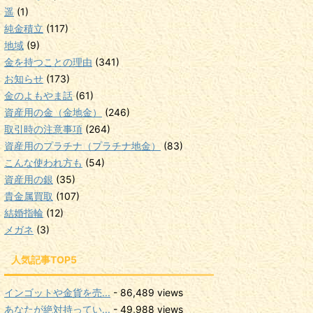
遥
(1)
純金積立
(117)
地域
(9)
金を持つことの理由
(341)
お知らせ
(173)
金のよもやま話
(61)
資産用の金（金地金）
(246)
取引時の注意事項
(264)
資産用のプラチナ（プラチナ地金）
(83)
こんな使われ方も
(54)
資産用の銀
(35)
貴金属買取
(107)
結婚指輪
(12)
メガネ
(3)
人気記事TOP5
インゴットや金貨を売...
- 86,489 views
あなたが絶対持ってい...
- 49,988 views