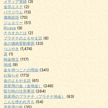
メディア実績
(3)
金箔エステ
(2)
パラジウム
(13)
価格総括
(70)
ジュエリー
(51)
Rivage
(9)
ナカオカとは
(2)
プラチナのよもやま話
(8)
金の価格変動要因
(33)
つぶやき
(1,474)
遥
(1)
純金積立
(117)
地域
(9)
金を持つことの理由
(341)
お知らせ
(173)
金のよもやま話
(61)
資産用の金（金地金）
(246)
取引時の注意事項
(264)
資産用のプラチナ（プラチナ地金）
(83)
こんな使われ方も
(54)
資産用の銀
(35)