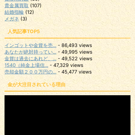
貴金属買取
(107)
結婚指輪
(12)
メガネ
(3)
人気記事TOP5
インゴットや金貨を売...
- 86,493 views
あなたが絶対持ってい...
- 49,995 views
金貨は過去にあれど、...
- 49,522 views
1540（純金上場信...
- 47,329 views
売却金額２００万円の...
- 45,477 views
金が大注目されている理由