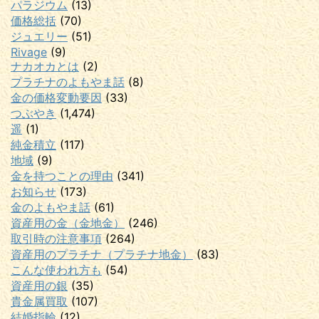
パラジウム
(13)
価格総括
(70)
ジュエリー
(51)
Rivage
(9)
ナカオカとは
(2)
プラチナのよもやま話
(8)
金の価格変動要因
(33)
つぶやき
(1,474)
遥
(1)
純金積立
(117)
地域
(9)
金を持つことの理由
(341)
お知らせ
(173)
金のよもやま話
(61)
資産用の金（金地金）
(246)
取引時の注意事項
(264)
資産用のプラチナ（プラチナ地金）
(83)
こんな使われ方も
(54)
資産用の銀
(35)
貴金属買取
(107)
結婚指輪
(12)