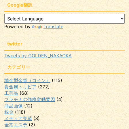
Google翻訳
Powered by
Translate
twitter
Tweets by GOLDEN_NAKAOKA
カテゴリー
地金型金貨（コイン）
(115)
貴金属トリビア
(272)
工芸品
(68)
プラチナの価格変動要因
(4)
商品画像
(12)
税金
(118)
メディア実績
(3)
金箔エステ
(2)