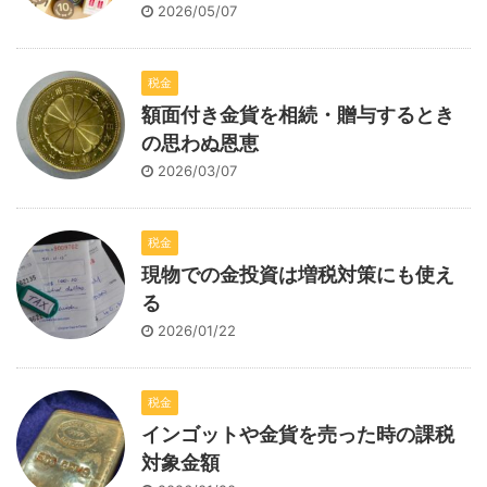
2026/05/07
税金
額面付き金貨を相続・贈与するとき
の思わぬ恩恵
2026/03/07
税金
現物での金投資は増税対策にも使え
る
2026/01/22
税金
インゴットや金貨を売った時の課税
対象金額