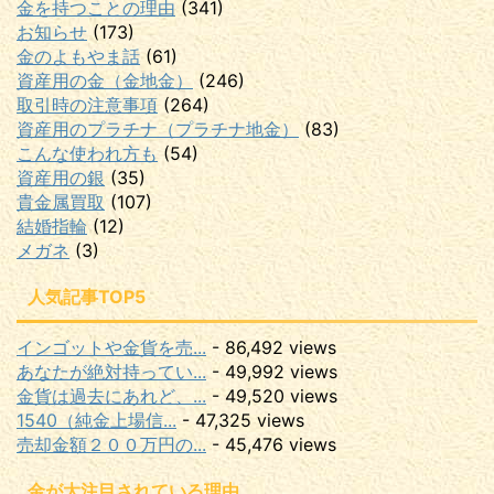
金を持つことの理由
(341)
お知らせ
(173)
金のよもやま話
(61)
資産用の金（金地金）
(246)
取引時の注意事項
(264)
資産用のプラチナ（プラチナ地金）
(83)
こんな使われ方も
(54)
資産用の銀
(35)
貴金属買取
(107)
結婚指輪
(12)
メガネ
(3)
人気記事TOP5
インゴットや金貨を売...
- 86,492 views
あなたが絶対持ってい...
- 49,992 views
金貨は過去にあれど、...
- 49,520 views
1540（純金上場信...
- 47,325 views
売却金額２００万円の...
- 45,476 views
金が大注目されている理由