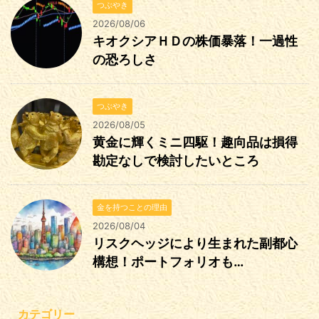
つぶやき
2026/08/06
キオクシアＨＤの株価暴落！一過性
の恐ろしさ
つぶやき
2026/08/05
黄金に輝くミニ四駆！趣向品は損得
勘定なしで検討したいところ
金を持つことの理由
2026/08/04
リスクヘッジにより生まれた副都心
構想！ポートフォリオも…
カテゴリー