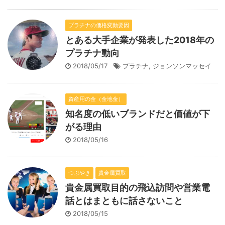
プラチナの価格変動要因
とある大手企業が発表した2018年の
プラチナ動向
2018/05/17
プラチナ
,
ジョンソンマッセイ
資産用の金（金地金）
知名度の低いブランドだと価値が下
がる理由
2018/05/16
つぶやき
貴金属買取
貴金属買取目的の飛込訪問や営業電
話とはまともに話さないこと
2018/05/15