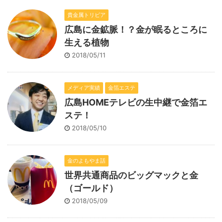
貴金属トリビア
広島に金鉱脈！？金が眠るところに
生える植物
2018/05/11
メディア実績
金箔エステ
広島HOMEテレビの生中継で金箔エ
ステ！
2018/05/10
金のよもやま話
世界共通商品のビッグマックと金
（ゴールド）
2018/05/09