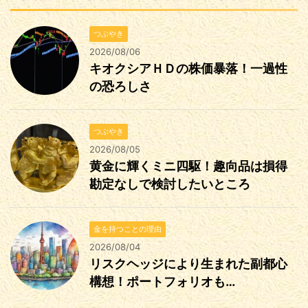
つぶやき
2026/08/06
キオクシアＨＤの株価暴落！一過性
の恐ろしさ
つぶやき
2026/08/05
黄金に輝くミニ四駆！趣向品は損得
勘定なしで検討したいところ
金を持つことの理由
2026/08/04
リスクヘッジにより生まれた副都心
構想！ポートフォリオも…