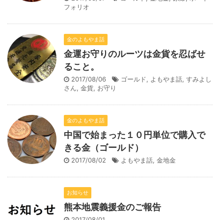
フォリオ
金のよもやま話
金運お守りのルーツは金貨を忍ばせ
ること。
2017/08/06
ゴールド
,
よもやま話
,
すみよし
さん
,
金貨
,
お守り
金のよもやま話
中国で始まった１０円単位で購入で
きる金（ゴールド）
2017/08/02
よもやま話
,
金地金
お知らせ
熊本地震義援金のご報告
2017/08/01