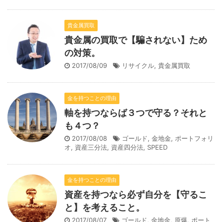
貴金属買取
貴金属の買取で【騙されない】ため
の対策。
2017/08/09
リサイクル
,
貴金属買取
金を持つことの理由
軸を持つならば３つで守る？それと
も４つ？
2017/08/08
ゴールド
,
金地金
,
ポートフォリ
オ
,
資産三分法
,
資産四分法
,
SPEED
金を持つことの理由
資産を持つなら必ず自分を【守るこ
と】を考えること。
2017/08/07
ゴールド
,
金地金
,
原爆
,
ポート