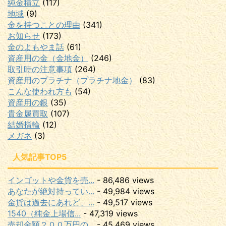
純金積立
(117)
地域
(9)
金を持つことの理由
(341)
お知らせ
(173)
金のよもやま話
(61)
資産用の金（金地金）
(246)
取引時の注意事項
(264)
資産用のプラチナ（プラチナ地金）
(83)
こんな使われ方も
(54)
資産用の銀
(35)
貴金属買取
(107)
結婚指輪
(12)
メガネ
(3)
人気記事TOP5
インゴットや金貨を売...
- 86,486 views
あなたが絶対持ってい...
- 49,984 views
金貨は過去にあれど、...
- 49,517 views
1540（純金上場信...
- 47,319 views
売却金額２００万円の...
- 45,469 views