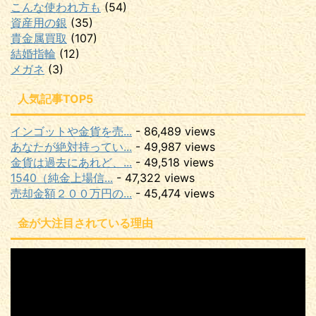
こんな使われ方も
(54)
資産用の銀
(35)
貴金属買取
(107)
結婚指輪
(12)
メガネ
(3)
人気記事TOP5
インゴットや金貨を売...
- 86,489 views
あなたが絶対持ってい...
- 49,987 views
金貨は過去にあれど、...
- 49,518 views
1540（純金上場信...
- 47,322 views
売却金額２００万円の...
- 45,474 views
金が大注目されている理由