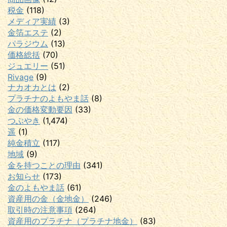
税金
(118)
メディア実績
(3)
金箔エステ
(2)
パラジウム
(13)
価格総括
(70)
ジュエリー
(51)
Rivage
(9)
ナカオカとは
(2)
プラチナのよもやま話
(8)
金の価格変動要因
(33)
つぶやき
(1,474)
遥
(1)
純金積立
(117)
地域
(9)
金を持つことの理由
(341)
お知らせ
(173)
金のよもやま話
(61)
資産用の金（金地金）
(246)
取引時の注意事項
(264)
資産用のプラチナ（プラチナ地金）
(83)