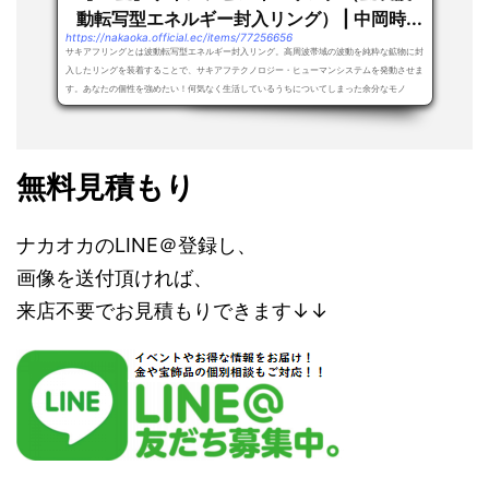
動転写型エネルギー封入リング） | 中岡時...
https://nakaoka.official.ec/items/77256656
サキアフリングとは波動転写型エネルギー封入リング。高周波帯域の波動を純粋な鉱物に封
入したリングを装着することで、サキアフテクノロジー・ヒューマンシステムを発動させま
す。あなたの個性を強めたい！何気なく生活しているうちについてしまった余分なモノ
（ノ...
無料見積もり
ナカオカのLINE＠登録し、
画像を送付頂ければ、
来店不要でお見積もりできます↓↓