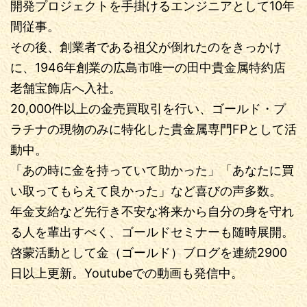
開発プロジェクトを手掛けるエンジニアとして10年
間従事。
その後、創業者である祖父が倒れたのをきっかけ
に、1946年創業の広島市唯一の田中貴金属特約店
老舗宝飾店へ入社。
20,000件以上の金売買取引を行い、ゴールド・プ
ラチナの現物のみに特化した貴金属専門FPとして活
動中。
「あの時に金を持っていて助かった」「あなたに買
い取ってもらえて良かった」など喜びの声多数。
年金支給など先行き不安な将来から自分の身を守れ
る人を輩出すべく、ゴールドセミナーも随時展開。
啓蒙活動として金（ゴールド）ブログを連続2900
日以上更新。Youtubeでの動画も発信中。