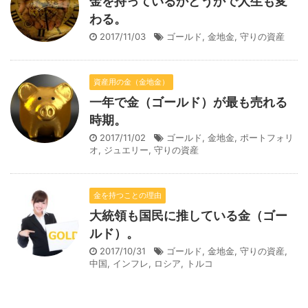
金を持っているかどうかで人生も変
わる。
2017/11/03
ゴールド
,
金地金
,
守りの資産
資産用の金（金地金）
一年で金（ゴールド）が最も売れる
時期。
2017/11/02
ゴールド
,
金地金
,
ポートフォリ
オ
,
ジュエリー
,
守りの資産
金を持つことの理由
大統領も国民に推している金（ゴー
ルド）。
2017/10/31
ゴールド
,
金地金
,
守りの資産
,
中国
,
インフレ
,
ロシア
,
トルコ