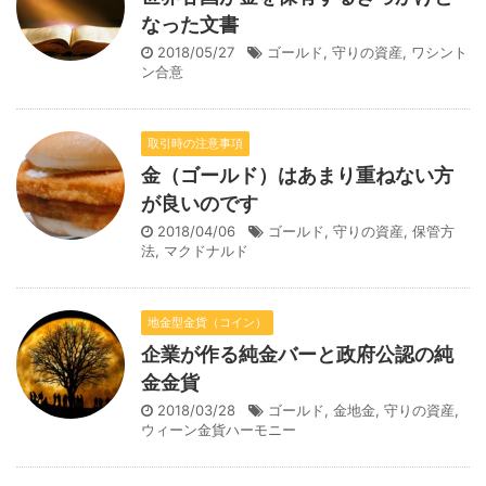
なった文書
2018/05/27
ゴールド
,
守りの資産
,
ワシント
ン合意
取引時の注意事項
金（ゴールド）はあまり重ねない方
が良いのです
2018/04/06
ゴールド
,
守りの資産
,
保管方
法
,
マクドナルド
地金型金貨（コイン）
企業が作る純金バーと政府公認の純
金金貨
2018/03/28
ゴールド
,
金地金
,
守りの資産
,
ウィーン金貨ハーモニー