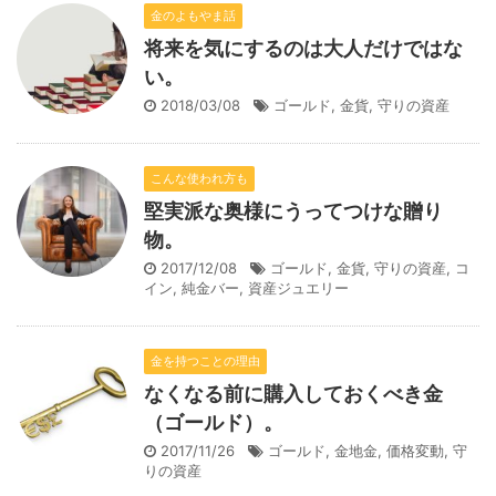
金のよもやま話
将来を気にするのは大人だけではな
い。
2018/03/08
ゴールド
,
金貨
,
守りの資産
こんな使われ方も
堅実派な奥様にうってつけな贈り
物。
2017/12/08
ゴールド
,
金貨
,
守りの資産
,
コ
イン
,
純金バー
,
資産ジュエリー
金を持つことの理由
なくなる前に購入しておくべき金
（ゴールド）。
2017/11/26
ゴールド
,
金地金
,
価格変動
,
守
りの資産