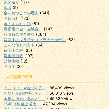
純金積立
(117)
地域
(9)
金を持つことの理由
(341)
お知らせ
(173)
金のよもやま話
(61)
資産用の金（金地金）
(247)
取引時の注意事項
(264)
資産用のプラチナ（プラチナ地金）
(83)
こんな使われ方も
(54)
資産用の銀
(35)
貴金属買取
(107)
結婚指輪
(12)
メガネ
(3)
人気記事TOP5
インゴットや金貨を売...
- 86,499 views
あなたが絶対持ってい...
- 50,016 views
金貨は過去にあれど、...
- 49,530 views
1540（純金上場信...
- 47,334 views