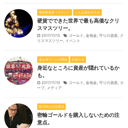
地金型金貨（コイン）
こんな使われ方も
硬貨でできた世界で最も高価なクリ
スマスツリー。
2017/11/15
ゴールド
,
金地金
,
守りの資産
,
ク
リスマスツリー
,
イベント
金を持つことの理由
お知らせ
身近なところに資産が隠れているか
も。
2017/11/10
ゴールド
,
金地金
,
守りの資産
,
カ
ープ
,
メディア
取引時の注意事項
密輸ゴールドを購入しないための注
意点。