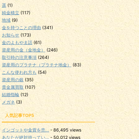
遥
(1)
純金積立
(117)
地域
(9)
金を持つことの理由
(341)
お知らせ
(173)
金のよもやま話
(61)
資産用の金（金地金）
(246)
取引時の注意事項
(264)
資産用のプラチナ（プラチナ地金）
(83)
こんな使われ方も
(54)
資産用の銀
(35)
貴金属買取
(107)
結婚指輪
(12)
メガネ
(3)
人気記事TOP5
インゴットや金貨を売...
- 86,495 views
あなたが絶対持ってい...
- 50,012 views