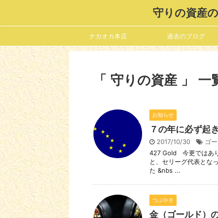
守りの資産の
ナカオカ本店
過去のブログ
「 守りの資産 」 一
お知らせ
７の年に必ず起
2017/10/30
ゴー
427 Gold 今更で
と、セリーグ代表となっ
た &nbs ...
つぶやき
金（ゴールド）