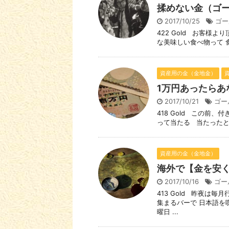
揉めない金（ゴ
2017/10/25
ゴー
422 Gold お客様
な美味しい食べ物って 食
資産用の金（金地金）
1万円あったらあ
2017/10/21
ゴー
418 Gold この前
って当たる 当たったと言
資産用の金（金地金）
海外で【金を安
2017/10/16
ゴー
413 Gold 昨夜は毎
集まるバーで 日本語を
曜日 ...