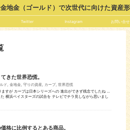
金地金（ゴールド）で次世代に向けた資産
Twitter
Instagram
お問い合せ
覧
きてきた世界恐慌。
ルド
,
金地金
,
守りの資産
,
カープ
,
世界恐慌
はありますが カープは日本シリーズへの 進出ができず残念でしたね …
た 横浜ベイスターズの試合を テレビでチラ見しながら思いまし
の価格に比例するとある商品。