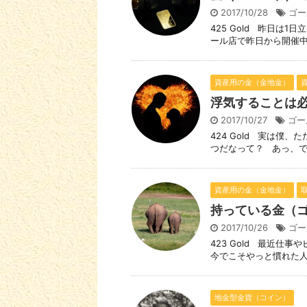
2017/10/28
ゴー
425 Gold 昨日は
ール店で昨日から開催中の PU
資産用の金（金地金）
浮気することは
2017/10/27
ゴー
424 Gold 実は僕
つだなって？ あっ、でも
資産用の金（金地金）
持っている金（
2017/10/26
ゴー
423 Gold 最近
今でこそやっと慣れた人と
地金型金貨（コイン）