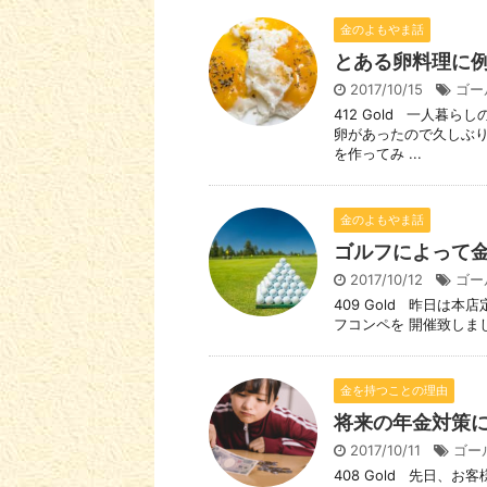
金のよもやま話
とある卵料理に
2017/10/15
ゴー
412 Gold 一人暮
卵があったので久しぶり
を作ってみ ...
金のよもやま話
ゴルフによって
2017/10/12
ゴー
409 Gold 昨日は
フコンペを 開催致しまし
金を持つことの理由
将来の年金対策
2017/10/11
ゴー
408 Gold 先日、