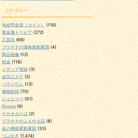
カテゴリー
地金型金貨（コイン）
(116)
貴金属トリビア
(272)
工芸品
(68)
プラチナの価格変動要因
(4)
商品画像
(12)
税金
(118)
メディア実績
(3)
金箔エステ
(2)
パラジウム
(13)
価格総括
(70)
ジュエリー
(51)
Rivage
(9)
ナカオカとは
(2)
プラチナのよもやま話
(8)
金の価格変動要因
(33)
つぶやき
(1,474)