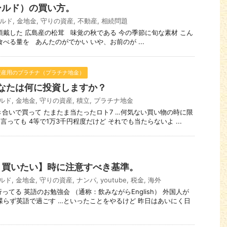
ールド）の買い方。
ルド
,
金地金
,
守りの資産
,
不動産
,
相続問題
より頂戴した 広島産の松茸 味覚の秋である 今の季節に旬な素材 こん
べる量を あんたのがでかい いや、お前のが ...
資産用のプラチナ（プラチナ地金）
なたは何に投資しますか？
ルド
,
金地金
,
守りの資産
,
積立
,
プラチナ地金
、付き合いで買って たまたま当たったロト7 …何気ない買い物の時に限
っても 4等で1万3千円程度だけど それでも当たらないよ ...
く買いたい】時に注意すべき基準。
ルド
,
金地金
,
守りの資産
,
ナンパ
,
youtube
,
税金
,
海外
月行ってる 英語のお勉強会 （通称：飲みながらEnglish） 外国人が
喋らず英語で過ごす …といったことをやるけど 昨日はあいにく日