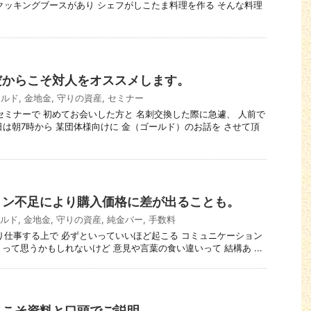
クッキングブースがあり シェフがしこたま料理を作る そんな料理
だからこそ対人をオススメします。
ールド
,
金地金
,
守りの資産
,
セミナー
あるセミナーで 初めてお会いした方と 名刺交換した際に急遽、 人前で
日は朝7時から 某団体様向けに 金（ゴールド）のお話を させて頂
ョン不足により購入価格に差が出ることも。
ルド
,
金地金
,
守りの資産
,
純金バー
,
手数料
になり仕事する上で 必ずといっていいほど起こる コミュニケーション
って思うかもしれないけど 意見や言葉の食い違いって 結構あ ...
らこそ資料と口頭でご説明。