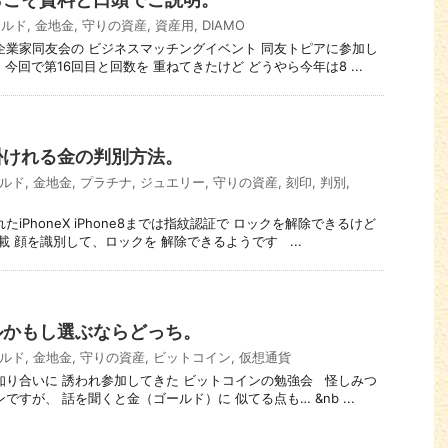
ールド
,
金地金
,
守りの資産
,
資産用
,
DIAMO
中小企業家同友会の ビジネスマッチングイベント 同友トピアに参加し
今回で第16回目と回数を 重ねてきたけど どうやら今年は8 ...
掛けれる金の判別方法。
ルド
,
金地金
,
プラチナ
,
ジュエリー
,
守りの資産
,
刻印
,
判別
,
されたiPhoneX iPhone8までは指紋認証で ロックを解除できるけど
 顔を識別して、ロックを 解除できるようです ...
ルかもし選ぶならどっち。
ルド
,
金地金
,
守りの資産
,
ビットコイン
,
仮想通貨
ある知り合いに 誘われ参加してきた ビットコインの勉強会 怪しみつ
ですが、 話を聞くと金（ゴールド）に 似てる点も… &nb ...