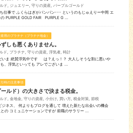
ルド
,
ジュエリー
,
守りの資産
,
パープルゴールド
1日立ち仕事で ふくらはぎがパンパン･･･ というのもじゅえりー中岡 エ
RPLE GOLD FAIR PURPLE G ...
資産用のプラチナ（プラチナ地金）
必ずしも悪くありません。
ルド
,
プラチナ
,
守りの資産
,
浮気者
,
時計
、ただいま 絶賛浮気中です は？えっ！？ 大人しそうな割に悪いや
、浮気といっても アレでございま ...
取引時の注意事項
ゴールド）の大きさで決まる税金。
ルド
,
金地金
,
守りの資産
,
小分け
,
買い方
,
税金対策
,
節税
仕事やビジネス、 何よりもブログを通して 増えた新たな出会いの機会
の コミュニケーションですが 前職のサラリー ...