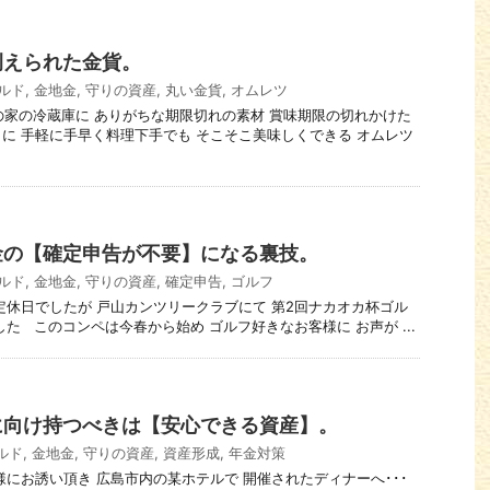
例えられた金貨。
ルド
,
金地金
,
守りの資産
,
丸い金貨
,
オムレツ
らしの家の冷蔵庫に ありがちな期限切れの素材 賞味期限の切れかけた
に 手軽に手早く料理下手でも そこそこ美味しくできる オムレツ
金の【確定申告が不要】になる裏技。
ルド
,
金地金
,
守りの資産
,
確定申告
,
ゴルフ
本店定休日でしたが 戸山カンツリークラブにて 第2回ナカオカ杯ゴル
た このコンペは今春から始め ゴルフ好きなお客様に お声が ...
に向け持つべきは【安心できる資産】。
ルド
,
金地金
,
守りの資産
,
資産形成
,
年金対策
お客様にお誘い頂き 広島市内の某ホテルで 開催されたディナーへ･･･