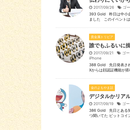
2017/09/26
ゴ
393 Gold 昨日は
ました このイベントは 
貴金属トリビア
誰でもふるいに
2017/09/21
ゴー
iPhone
388 Gold 先日発表
Xからは顔認証機能が搭載
金のよもやま話
デジタルかリア
2017/09/19
ゴー
386 Gold 先日と
つ聞いてた ビットコイン