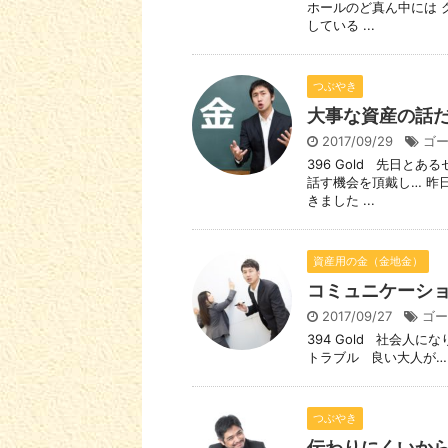
ホールのど真ん中には 
している ...
つぶやき
大事な資産の話
2017/09/29
ゴ
396 Gold 先日と
話す機会を頂戴し… 昨
きました ...
資産用の金（金地金）
コミュニケーシ
2017/09/27
ゴー
394 Gold 社会人
トラブル 良い大人が… 
つぶやき
伝わりにくいか