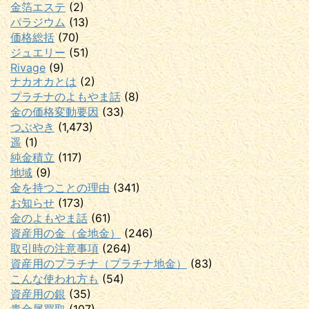
金箔エステ
(2)
パラジウム
(13)
価格総括
(70)
ジュエリー
(51)
Rivage
(9)
ナカオカとは
(2)
プラチナのよもやま話
(8)
金の価格変動要因
(33)
つぶやき
(1,473)
遥
(1)
純金積立
(117)
地域
(9)
金を持つことの理由
(341)
お知らせ
(173)
金のよもやま話
(61)
資産用の金（金地金）
(246)
取引時の注意事項
(264)
資産用のプラチナ（プラチナ地金）
(83)
こんな使われ方も
(54)
資産用の銀
(35)
貴金属買取
(107)