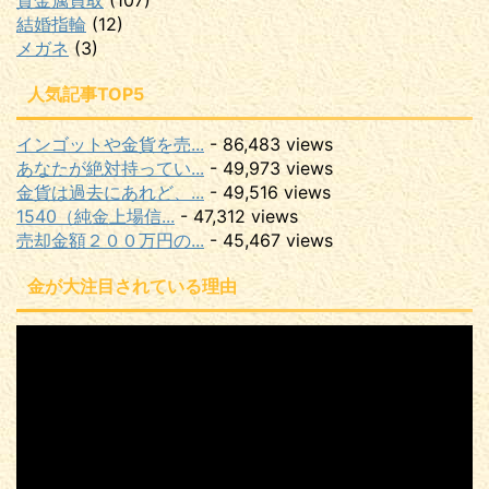
結婚指輪
(12)
メガネ
(3)
人気記事TOP5
インゴットや金貨を売...
- 86,483 views
あなたが絶対持ってい...
- 49,973 views
金貨は過去にあれど、...
- 49,516 views
1540（純金上場信...
- 47,312 views
売却金額２００万円の...
- 45,467 views
金が大注目されている理由