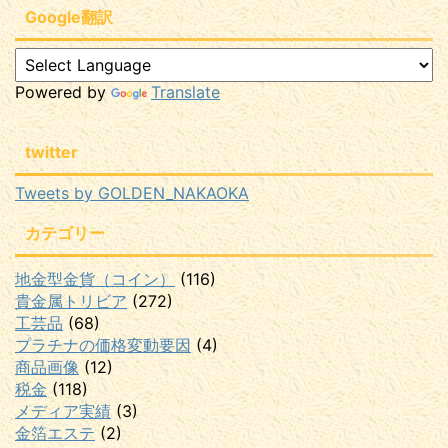
Google翻訳
Powered by
Translate
twitter
Tweets by GOLDEN_NAKAOKA
カテゴリー
地金型金貨（コイン）
(116)
貴金属トリビア
(272)
工芸品
(68)
プラチナの価格変動要因
(4)
商品画像
(12)
税金
(118)
メディア実績
(3)
金箔エステ
(2)