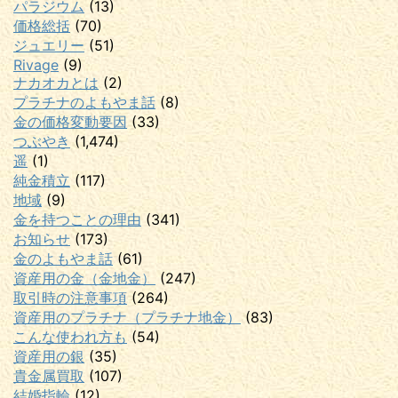
パラジウム
(13)
価格総括
(70)
ジュエリー
(51)
Rivage
(9)
ナカオカとは
(2)
プラチナのよもやま話
(8)
金の価格変動要因
(33)
つぶやき
(1,474)
遥
(1)
純金積立
(117)
地域
(9)
金を持つことの理由
(341)
お知らせ
(173)
金のよもやま話
(61)
資産用の金（金地金）
(247)
取引時の注意事項
(264)
資産用のプラチナ（プラチナ地金）
(83)
こんな使われ方も
(54)
資産用の銀
(35)
貴金属買取
(107)
結婚指輪
(12)